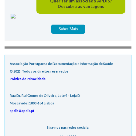
Quer ser um associado APDIS?
Descubra as vantagens
Saber Mais
Associação Portuguesa de Documentação e Informação de Saúde
© 2021. Todos os direitos reservados
Política de Privacidade
Rua Dr. Rui Gomes de Oliveira, Lote 9 – Loja D
Moscavide | 1800-184 Lisboa
apdis@apdis.pt
Siga-nos nas redes sociais: