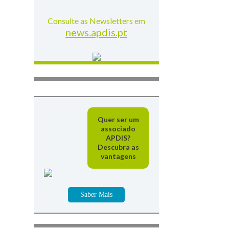
Consulte as Newsletters em
news.apdis.pt
Quer ser um
associado
APDIS?
Descubra as
vantagens
Saber Mais