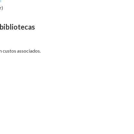
l
r)
bibliotecas
m custos associados.