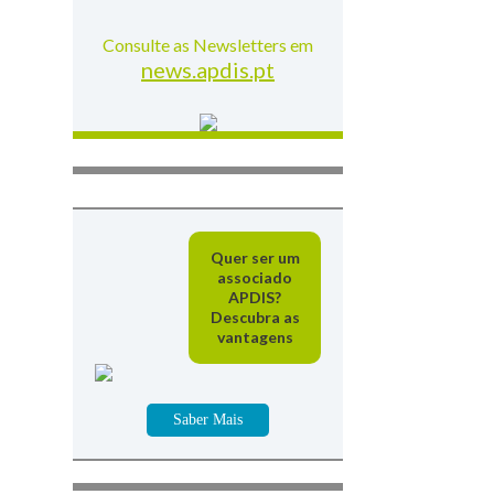
Consulte as Newsletters em
news.apdis.pt
Quer ser um
associado
APDIS?
Descubra as
vantagens
Saber Mais