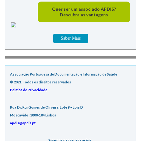
Quer ser um associado APDIS?
Descubra as vantagens
Saber Mais
Associação Portuguesa de Documentação e Informação de Saúde
© 2021. Todos os direitos reservados
Política de Privacidade
Rua Dr. Rui Gomes de Oliveira, Lote 9 – Loja D
Moscavide | 1800-184 Lisboa
apdis@apdis.pt
Siga-nos nas redes sociais: