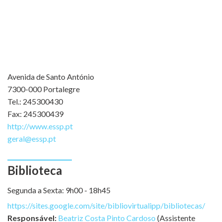
Avenida de Santo António
7300-000 Portalegre
Tel.: 245300430
Fax: 245300439
http://www.essp.pt
geral@essp.pt
Biblioteca
Segunda a Sexta: 9h00 - 18h45
https://sites.google.com/site/bibliovirtualipp/bibliotecas/
Responsável:
Beatriz Costa Pinto Cardoso
(Assistente