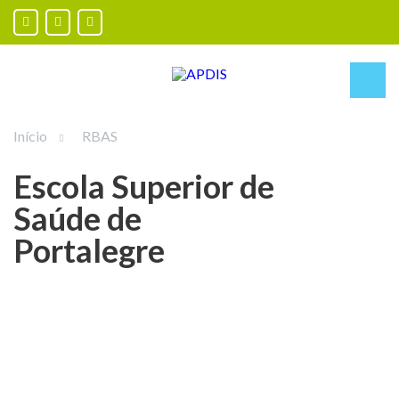
Início
RBAS
Escola Superior de
Saúde de
+
Portalegre
−
Leaflet
|
MapPress
,
Map data (c) OpenStreetMap