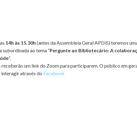
das
14h às 15.30h
(antes da Assembleia Geral APDIS) teremos um
 subordinada ao tema “
Pergunte ao Bibliotecário: A colabora
aúde
“.
 receberão um link do Zoom para participarem. O público em gera
e interagir através do
Facebook