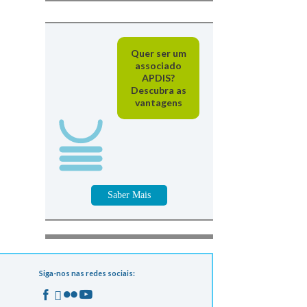
Quer ser um
associado
APDIS?
Descubra as
vantagens
Saber Mais
Siga-nos nas redes sociais: